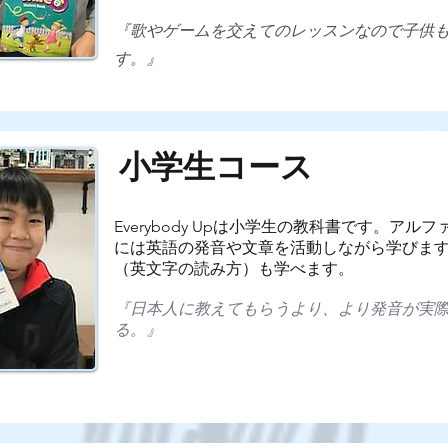
『歌やゲームを交えてのレッスンなので子供
す。』
小学生コース
Everybody Upは小学生の教科書です。ア
には英語の発音や文章を活動しながら学びま
（英文字の読み方）も学べます。
『日本人に教えてもらうより、より発音が実
る。』