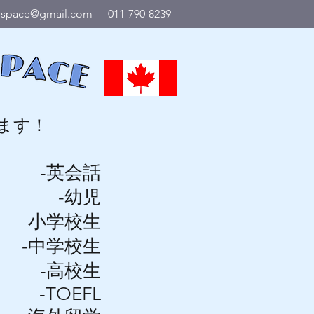
h.space@gmail.com
011-790-8239
ます！
-英会話
-幼児
小学校生
-中学校生
-高校生
-TOEFL