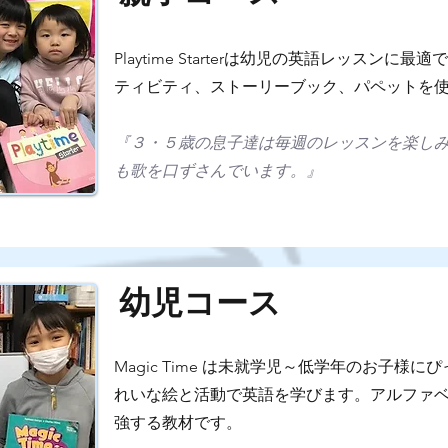
Playtime Starterは幼児の英語レッスンに
ティビティ、ストーリーブック、パペットを
『３・５歳の息子達は毎週のレッスンを楽し
も歌を口ずさんでいます。』
幼児コース
Magic Time は未就学児～低学年のお子様
れいな絵と活動で英語を学びます。アルファ
強する教材です。