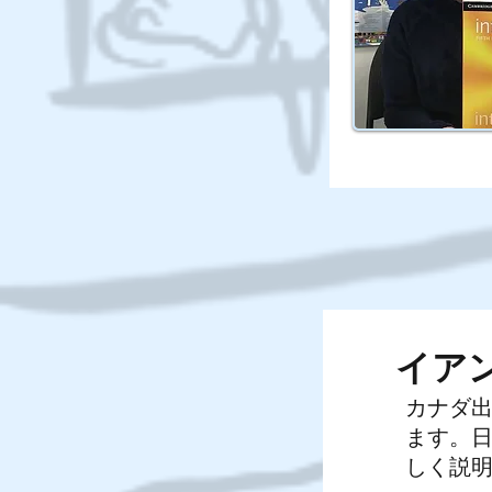
イア
カナダ出
ます。
しく説