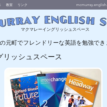
mcmurray.englis
ス
教室
リンク
マクマレーイングリッシュスペース
の元町でフレンドリーな
英語を勉強でき
グリッシュスペース