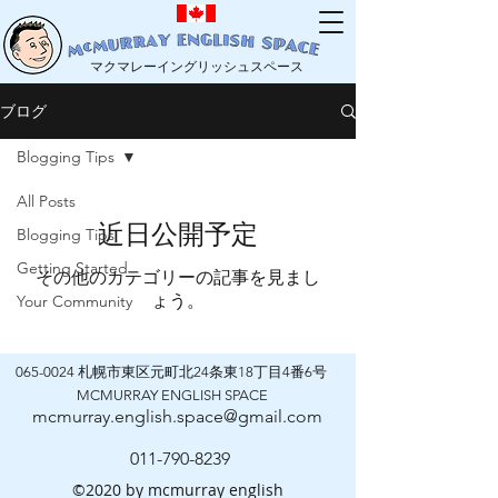
マクマレーイングリッシュスペース
ブログ
Blogging Tips
All Posts
近日公開予定
Blogging Tips
Getting Started
その他のカテゴリーの記事を見まし
ょう。
Your Community
065-0024
札幌市東区元町北24条東18丁目4番6号
MCMURRAY ENGLISH SPACE
mcmurray.english.space@gmail.com
011-790-8239
©2020 by mcmurray english