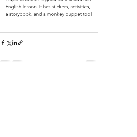
English lesson. It has stickers, activities, 
a storybook, and a monkey puppet too!
すべて表示
最新記事