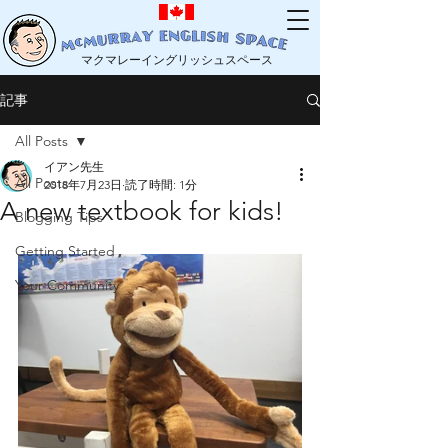
マクマレーイングリッシュスペース
記事
All Posts
イアン先生
All Posts
2018年7月23日
読了時間: 1分
A new textbook for kids!
Blogging Tips
Getting Started
Your Community